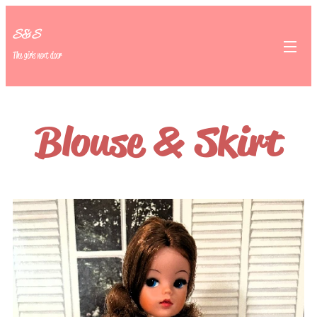
S&S
The girls next door
Blouse & Skirt