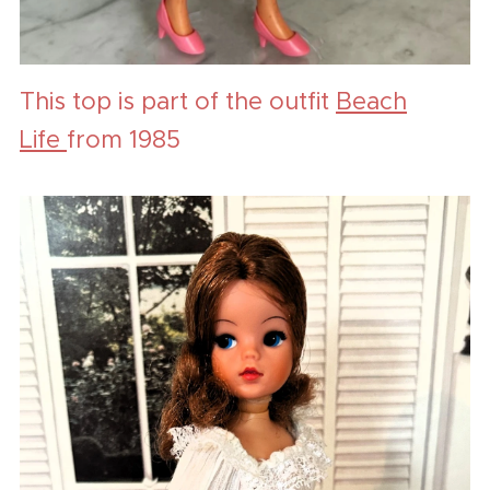
This top is part of the outfit
Beach
Life
from 1985