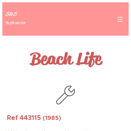
S&S
The girls next door
Beach Life
Ref 443115
(1985)