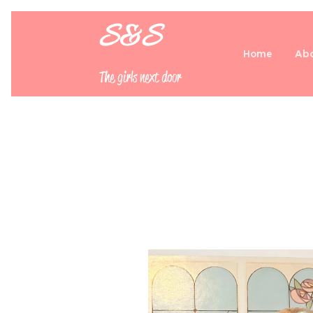
S&S
Home
Abo
The girls next door