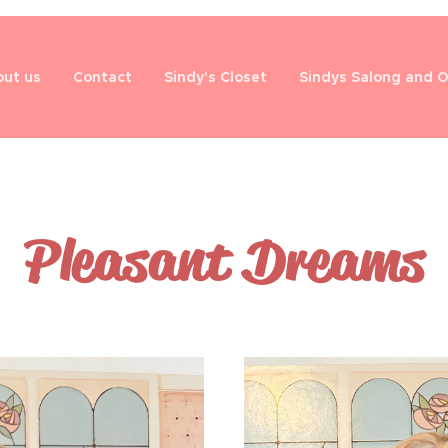
ut us
Contact
Sindy's Closet
Sindys Salong and 
Pleasant Dreams