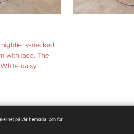
e nightie, v-necked
m with lace. The
 White daisy
säkerhet på vår hemsida, och för
His
Skapad med
Webnode
Cookies