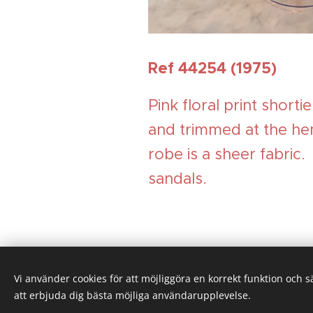
Ref 44254 (1975)
Pink floral print shorti
and trimmed at the he
robe is a sheer fabric.
sandals.
Vi använder cookies för att möjliggöra en korrekt funktion och 
att erbjuda dig bästa möjliga användarupplevelse.