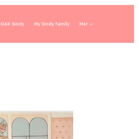
OOAK Sindy
My Sindy family
Mer