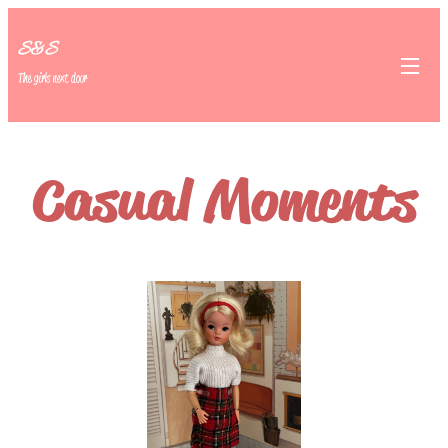
S&S
The girls next door
Casual Moments