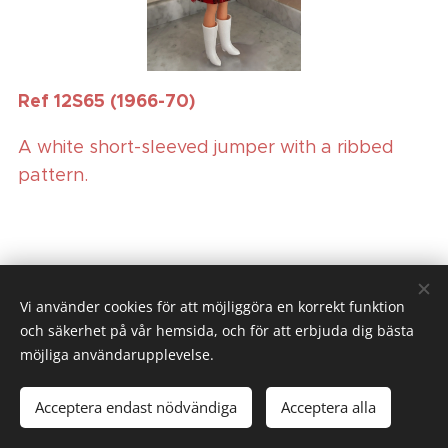
Ref 12S65 (1966-70)
A white short-sleeved jumper with a ribbed
pattern.
Vi använder cookies för att möjliggöra en korrekt funktion
och säkerhet på vår hemsida, och för att erbjuda dig bästa
möjliga användarupplevelse.
His
Acceptera endast nödvändiga
Acceptera alla
Skapad med
Webnode
Cookies