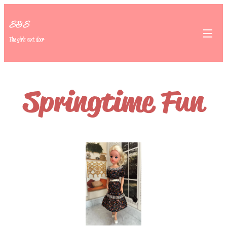
S&S
The girls next door
Springtime Fun