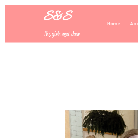
S&S
Home
Abo
The girls next door