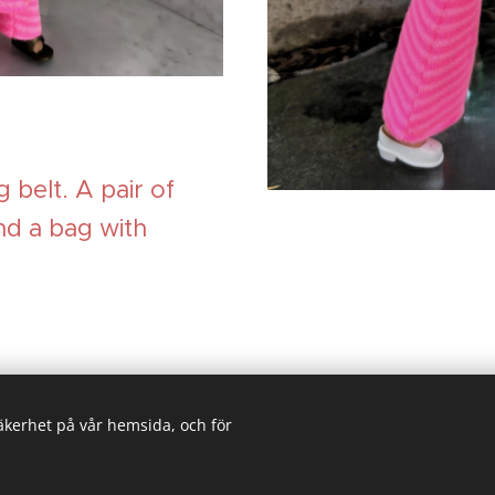
 belt. A pair of
nd a bag with
säkerhet på vår hemsida, och för
His
Skapad med
Webnode
Cookies