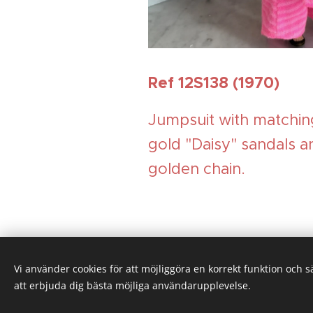
Ref 12S138 (1970)
Jumpsuit with matching
gold "Daisy" sandals a
golden chain.
Vi använder cookies för att möjliggöra en korrekt funktion och 
att erbjuda dig bästa möjliga användarupplevelse.