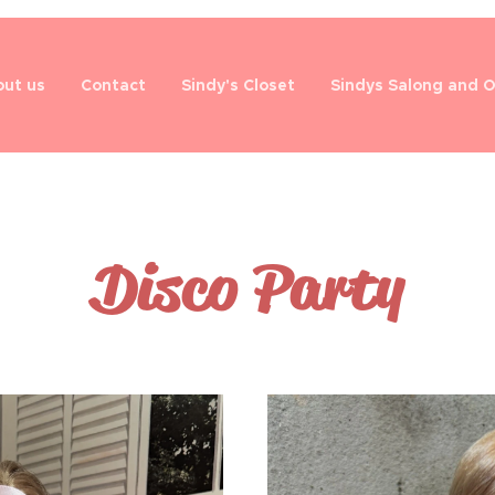
ut us
Contact
Sindy's Closet
Sindys Salong and 
Disco Party