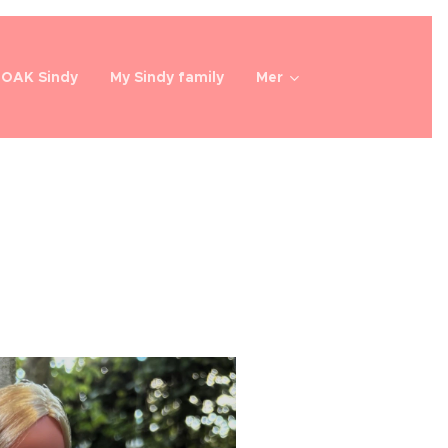
OOAK Sindy
My Sindy family
Mer