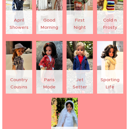
April
Good
First
Cold n
Showers
Morning
Night
Frosty
Country
Paris
Jet
Sporting
Cousins
Mode
Setter
Life