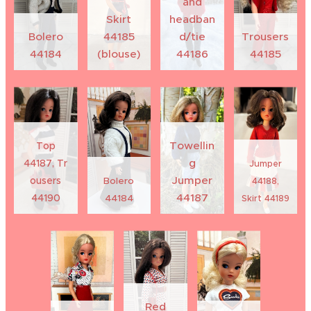
and
Skirt
headban
Bolero
44185
d/tie
Trousers
44184
(blouse)
44186
44185
Towellin
Top
g
44187,
Tr
Jumper
Jumper
ousers
Bolero
44188,
44187
44190
44184
Skirt 44189
Red