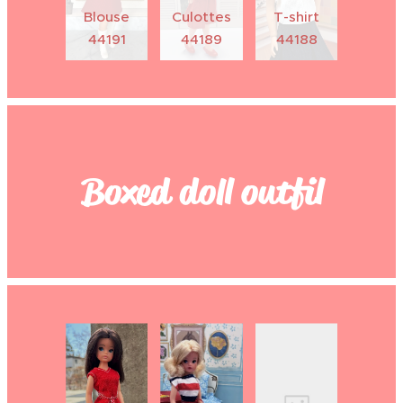
Blouse
Culottes
T-shirt
44191
44189
44188
Boxed doll outfil