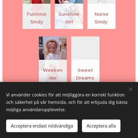
Funtime
Sunshine
Nurse
Sindy
Girl
Sindy
Weeken
Sweet
der
Dreams
Sindy
Sindy
Vi använder cookies för att möjliggöra en korrekt funktion
och säkerhet på vår hemsida, och för att erbjuda dig bästa
möjliga användarupplevelse.
His
Acceptera endast nödvändiga
Acceptera alla
Skapad med
Webnode
Cookies