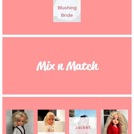
Blushing
Bride
Mix n Match
Jacket