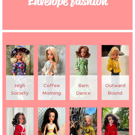
Envelope fashion
High
Coffee
Barn
Outward
Society
Morning
Dance
Bound