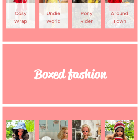
Cosy
Undie
Pony
Around
Wrap
World
Rider
Town
Boxed fashion