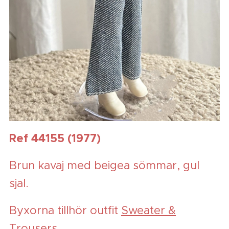
Ref 44155 (1977)
Brun kavaj med beigea sömmar, gul
sjal.
Byxorna tillhör outfit
Sweater &
Trousers