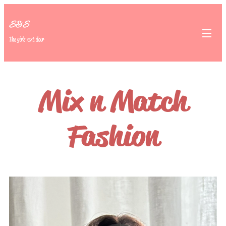
S&S
The girls next door
Mix n Match
Fashion