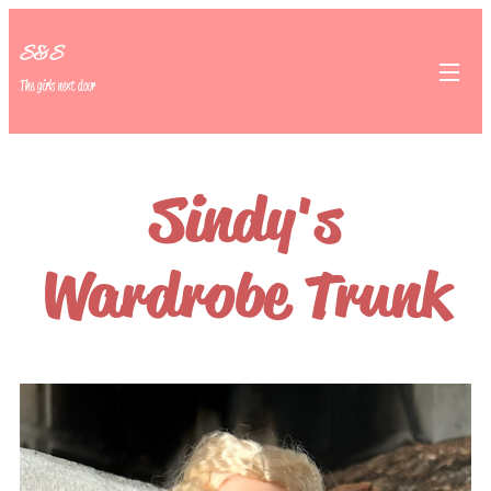
S&S
The girls next door
Sindy's
Wardrobe Trunk