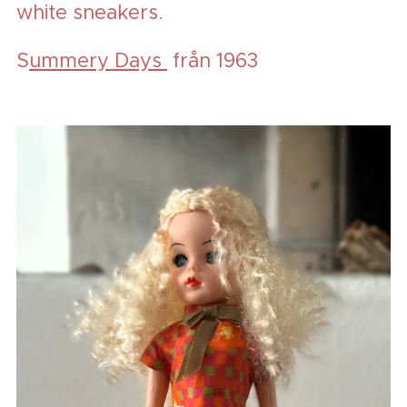
white sneakers.
S
ummery Days
från 1963