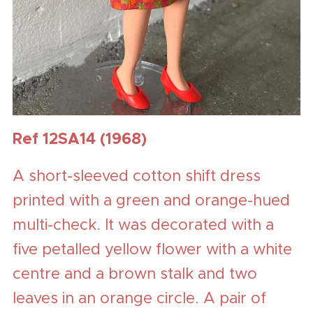
Ref 12SA14 (1968)
A short-sleeved cotton shift dress
printed with a green and orange-hued
multi-check. It was decorated with a
five petalled yellow flower with a white
centre and a brown stalk and two
leaves in an orange circle. A pair of